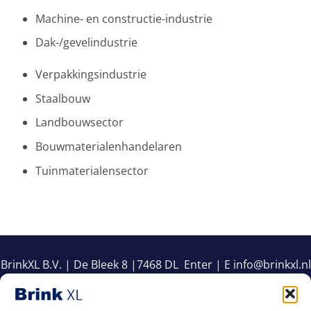
Machine- en constructie-industrie
Dak-/gevelindustrie
Verpakkingsindustrie
Staalbouw
Landbouwsector
Bouwmaterialenhandelaren
Tuinmaterialensector
BrinkXL B.V. | De Bleek 8 |7468 DL Enter | E info@brinkxl.nl
| T +31 (0)88 274 65 95