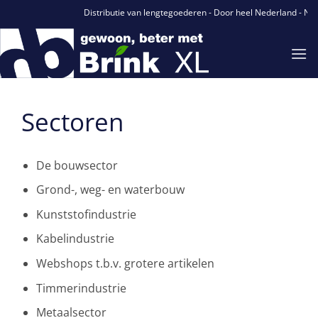
Ga
Distributie van lengtegoederen - Door heel Nederland - Naa
naar
inhoud
Sectoren
De bouwsector
Grond-, weg- en waterbouw
Kunststofindustrie
Kabelindustrie
Webshops t.b.v. grotere artikelen
Timmerindustrie
Metaalsector